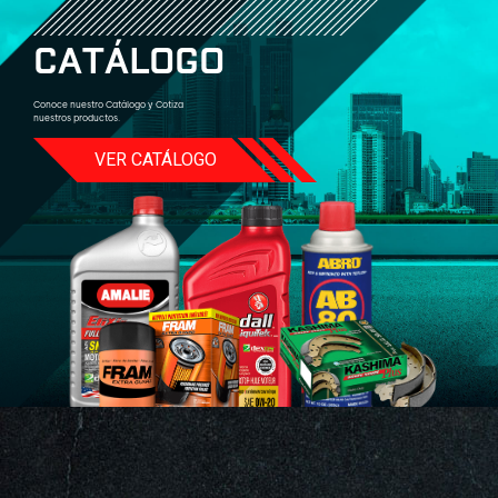
C
A
T
Á
L
O
G
O
Conoce nuestro Catálogo y Cotiza
nuestros productos.
VER CATÁLOGO