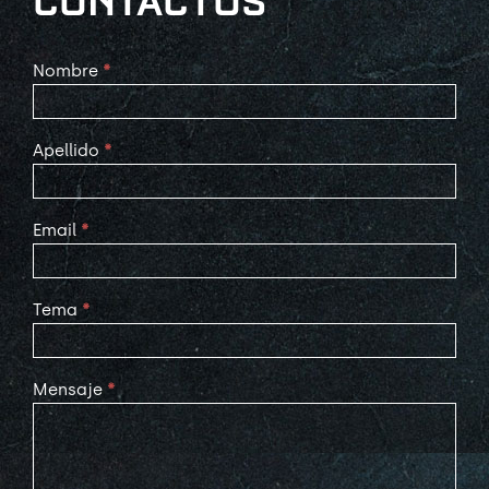
CONTACTOS
Contact
Nombre
*
Us
Apellido
*
Email
*
Tema
*
Mensaje
*