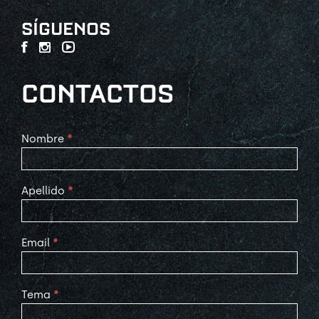
SÍGUENOS
CONTACTOS
Contact
Nombre
*
Us
Apellido
*
Email
*
Tema
*