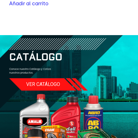
Añadir al carrito
C
A
T
Á
L
O
G
O
Conoce nuestro Catálogo y Cotiza
nuestros productos.
VER CATÁLOGO