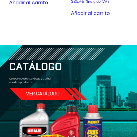
$
25.46
(incluido IVA)
Añadir al carrito
Añadir al carrito
C
A
T
Á
L
O
G
O
Conoce nuestro Catálogo y Cotiza
nuestros productos.
VER CATÁLOGO