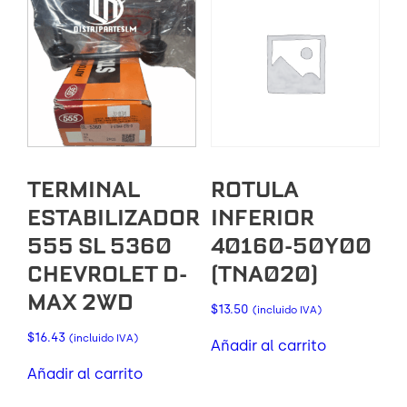
JOPONESA
cantidad
TERMINAL
ROTULA
ESTABILIZADOR
INFERIOR
555 SL 5360
40160-50Y00
CHEVROLET D-
(TNA020)
MAX 2WD
$
13.50
(incluido IVA)
$
16.43
(incluido IVA)
Añadir al carrito
Añadir al carrito