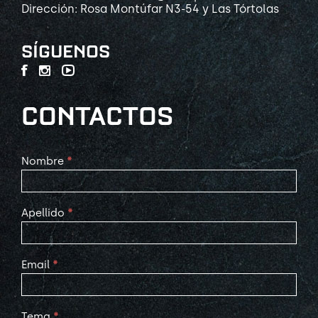
Dirección: Rosa Montúfar N3-54 y Las Tórtolas
SÍGUENOS
CONTACTOS
Contact
Nombre
*
Us
Apellido
*
Email
*
Tema
*