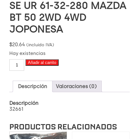
SE UR 61-32-280 MAZDA
BT 50 2WD 4WD
JOPONESA
$
20.64
(incluido IVA)
Hay existencias
(SE-
Añadir al carrito
1731)
TERMINAL
555
SE
Descripción
Valoraciones (0)
UR
61-
Descripción
32-
32661
280
MAZDA
BT
PRODUCTOS RELACIONADOS
50
2WD
4WD