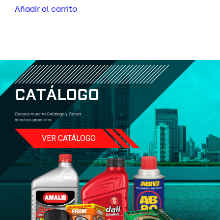
Añadir al carrito
C
A
T
Á
L
O
G
O
Conoce nuestro Catálogo y Cotiza
nuestros productos.
VER CATÁLOGO