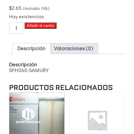
$
2.65
(incluido IVA)
Hay existencias
SPH060-
Añadir al carrito
SAMURY
FILTRO
DE
ACEITE
Descripción
Valoraciones (0)
CHEVROLET
SAIL1.4
Descripción
SAIL
SPH060-SAMURY
1.5
cantidad
PRODUCTOS RELACIONADOS