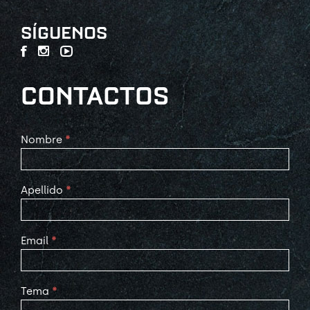
SÍGUENOS
CONTACTOS
Contact
Nombre
*
Us
Apellido
*
Email
*
Tema
*