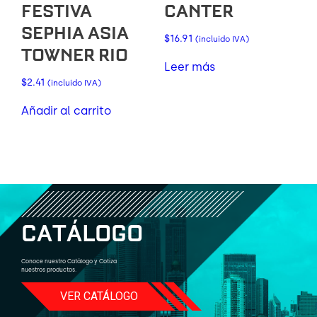
FESTIVA
CANTER
SEPHIA ASIA
$
16.91
(incluido IVA)
TOWNER RIO
Leer más
$
2.41
(incluido IVA)
Añadir al carrito
C
A
T
Á
L
O
G
O
Conoce nuestro Catálogo y Cotiza
nuestros productos.
VER CATÁLOGO