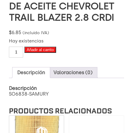
DE ACEITE CHEVROLET
TRAIL BLAZER 2.8 CRDI
$
6.85
(incluido IVA)
Hay existencias
SO6838-
Añadir al carrito
SAMURY
FILTRO
DE
ACEITE
Descripción
Valoraciones (0)
CHEVROLET
TRAIL
Descripción
BLAZER
SO6838-SAMURY
2.8
CRDI
cantidad
PRODUCTOS RELACIONADOS