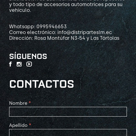
y todo tipo de accesorios automotrices para su
vehículo.
Whatsapp: 0995946653
Correo electrónico: info@distriparteslm.ec
Dirección: Rosa Montúfar N3-54 y Las Tórtolas
SÍGUENOS
CONTACTOS
Contact
Nombre
*
Us
Apellido
*