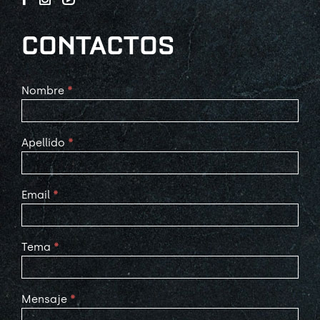
CONTACTOS
Contact
Nombre
*
Us
Apellido
*
Email
*
Tema
*
Mensaje
*