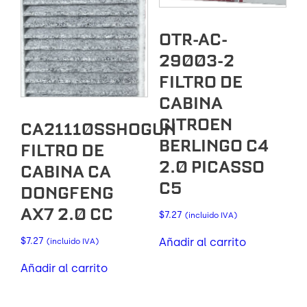
OTR-AC-
29003-2
FILTRO DE
CABINA
CITROEN
CA21110SSHOGUN
BERLINGO C4
FILTRO DE
2.0 PICASSO
CABINA CA
C5
DONGFENG
AX7 2.0 CC
$
7.27
(incluido IVA)
$
7.27
Añadir al carrito
(incluido IVA)
Añadir al carrito