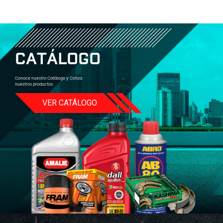
C
A
T
Á
L
O
G
O
Conoce nuestro Catálogo y Cotiza
nuestros productos.
VER CATÁLOGO