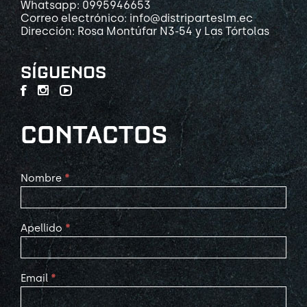
Whatsapp: 0995946653
Correo electrónico: info@distriparteslm.ec
Dirección: Rosa Montúfar N3-54 y Las Tórtolas
SÍGUENOS
CONTACTOS
Contact
Nombre
*
Us
Apellido
*
Email
*