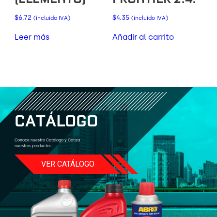
$
6.72
$
4.35
(incluido IVA)
(incluido IVA)
Leer más
Añadir al carrito
C
A
T
Á
L
O
G
O
Conoce nuestro Catálogo y Cotiza
nuestros productos.
VER CATÁLOGO