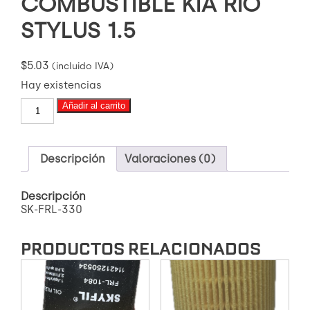
COMBUSTIBLE KIA RIO
STYLUS 1.5
$
5.03
(incluido IVA)
Hay existencias
SK-
Añadir al carrito
FRL-
330
FILTRO
DE
Descripción
Valoraciones (0)
COMBUSTIBLE
KIA
Descripción
RIO
SK-FRL-330
STYLUS
1.5
cantidad
PRODUCTOS RELACIONADOS