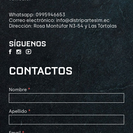
Whatsapp: 0995946653
Correo electrónico: info@distriparteslm.ec
Dirección: Rosa Montúfar N3-54 y Las Tórtolas
SÍGUENOS
CONTACTOS
Contact
Nombre
*
Us
Apellido
*