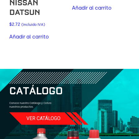
NISSAN
Añadir al carrito
DATSUN
$
2.72
(incluido IVA)
Añadir al carrito
C
A
T
Á
L
O
G
O
Conoce nuestro Catálogo y Cotiza
nuestros productos.
VER CATÁLOGO