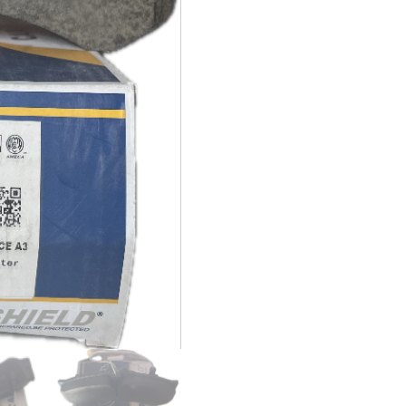
MERCEDEZ
BENZ
SPRINTER
313
CDI
412
D
413
CD
cantidad