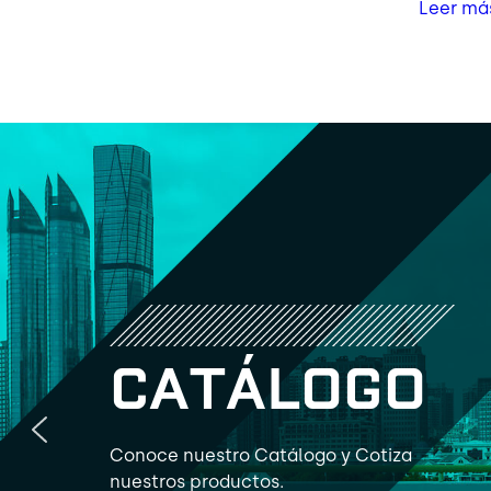
Leer má
C
A
T
Á
L
O
G
O
Conoce nuestro Catálogo y Cotiza
nuestros productos.