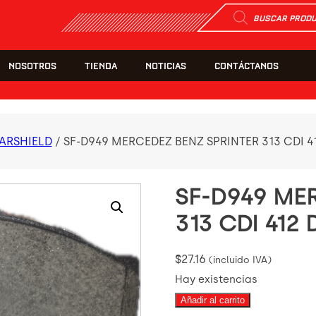
Búsqueda
de
productos
NOSOTROS
TIENDA
NOTICIAS
CONTÁCTANOS
ARSHIELD
/ SF-D949 MERCEDEZ BENZ SPRINTER 313 CDI 41
SF-D949 ME
313 CDI 412 
$
27.16
(incluido IVA)
Hay existencias
SF-
Añadir al carrito
D949