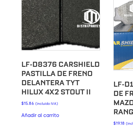
LF-D8376 CARSHIELD
PASTILLA DE FRENO
DELANTERA TYT
LF-D
HILUX 4X2 STOUT II
DE F
MAZD
$
15.86
(incluido IVA)
RANG
Añadir al carrito
$
19.18
(inc