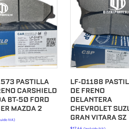
1573 PASTILLA
LF-D1188 PASTI
RENO CARSHIELD
DE FRENO
A BT-50 FORD
DELANTERA
ER MAZDA 2
CHEVROLET SUZ
GRAN VITARA SZ
luido IVA)
$
17.66
(incluido IVA)