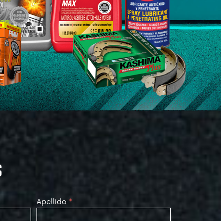
S
Apellido
*