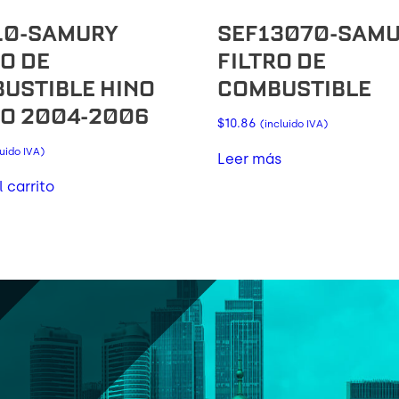
10-SAMURY
SEF13070-SAM
RO DE
FILTRO DE
USTIBLE HINO
COMBUSTIBLE
O 2004-2006
$
10.86
(incluido IVA)
luido IVA)
Leer más
l carrito