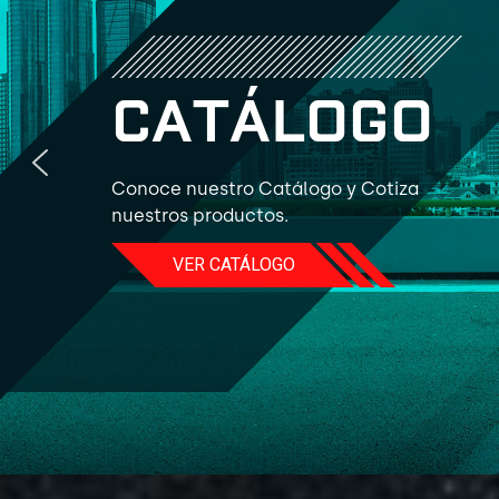
C
A
T
Á
L
O
G
O
Conoce nuestro Catálogo y Cotiza
nuestros productos.
VER CATÁLOGO