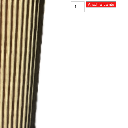
SEF1802-
Añadir al carrito
SAMURY
FILTRO
DE
COMBUSTIBLE
FUEL
HINO
500
EURO
3
2004-
2009
HINO
GD
GH
cantidad