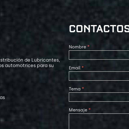
CONTACTO
Contact
Nombre
*
Us
stribución de Lubricantes,
os automotrices para su
Email
*
Tema
*
las
Mensaje
*