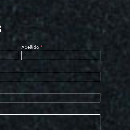
S
Apellido
*