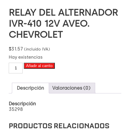
RELAY DEL ALTERNADOR
IVR-410 12V AVEO.
CHEVROLET
$
31.57
(incluido IVA)
Hay existencias
RELAY
Añadir al carrito
DEL
ALTERNADOR
IVR-
410
Descripción
Valoraciones (0)
12V
AVEO.
Descripción
CHEVROLET
35298
cantidad
PRODUCTOS RELACIONADOS