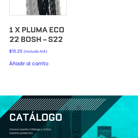
1 X PLUMA ECO
22 BOSH – S22
$
10.20
(incluido IVA)
Añadir al carrito
C
A
T
Á
L
O
G
O
Conoce nuestro Catálogo y Cotiza
nuestros productos.