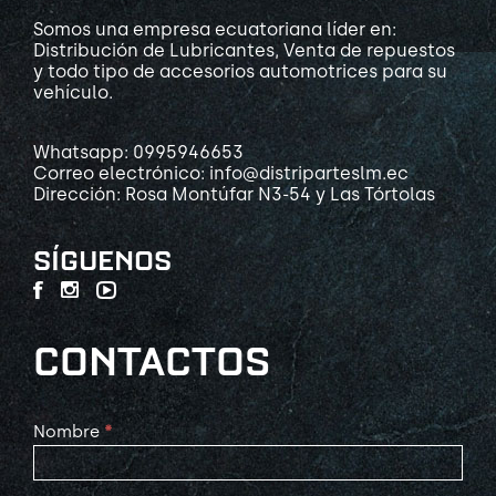
Somos una empresa ecuatoriana líder en:
Distribución de Lubricantes, Venta de repuestos
y todo tipo de accesorios automotrices para su
vehículo.
Whatsapp: 0995946653
Correo electrónico: info@distriparteslm.ec
Dirección: Rosa Montúfar N3-54 y Las Tórtolas
SÍGUENOS
CONTACTOS
Contact
Nombre
*
Us