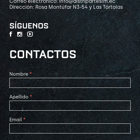
Correo electrónico: info@distriparteslm.ec
Dirección: Rosa Montúfar N3-54 y Las Tórtolas
SÍGUENOS
CONTACTOS
Contact
Nombre
*
Us
Apellido
*
Email
*