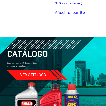
$
5.95
(incluido IVA)
Añadir al carrito
C
A
T
Á
L
O
G
O
Conoce nuestro Catálogo y Cotiza
nuestros productos.
VER CATÁLOGO