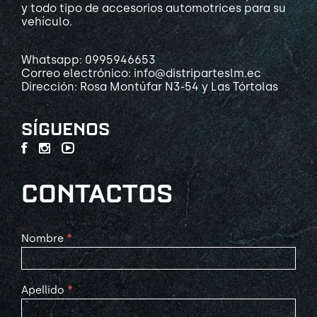
y todo tipo de accesorios automotrices para su
vehículo.
Whatsapp: 0995946653
Correo electrónico: info@distriparteslm.ec
Dirección: Rosa Montúfar N3-54 y Las Tórtolas
SÍGUENOS
CONTACTOS
Contact
Nombre
*
Us
Apellido
*