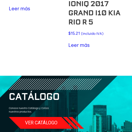
IONIQ 2017
Leer más
GRAND I10 KIA
RIO R 5
$
15.21
(incluido IVA)
Leer más
C
A
T
Á
L
O
G
O
Conoce nuestro Catálogo y Cotiza
nuestros productos.
VER CATÁLOGO