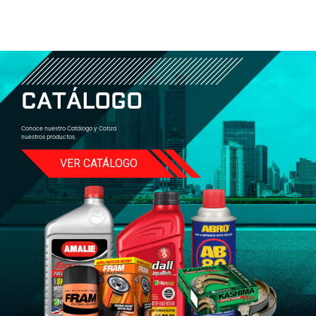
C
A
T
Á
L
O
G
O
Conoce nuestro Catálogo y Cotiza
nuestros productos.
VER CATÁLOGO