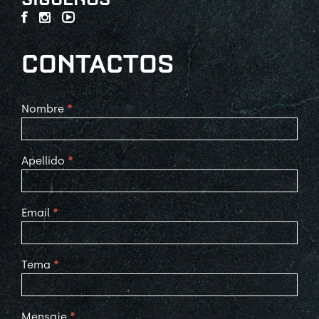
CONTACTOS
Contact
Nombre
*
Us
Apellido
*
Email
*
Tema
*
Mensaje
*