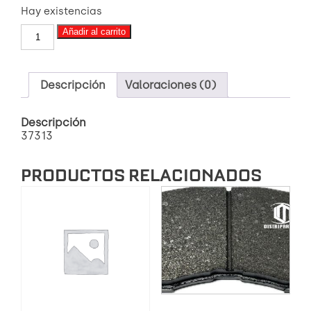
Hay existencias
PASTILLA
Añadir al carrito
DE
FRENO
8751
MD1543
Descripción
Valoraciones (0)
PLUS
cantidad
Descripción
37313
PRODUCTOS RELACIONADOS