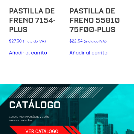
PASTILLA DE
PASTILLA DE
FRENO 7154-
FRENO 55810
PLUS
75F00-PLUS
$
27.30
$
22.54
(incluido IVA)
(incluido IVA)
Añadir al carrito
Añadir al carrito
C
A
T
Á
L
O
G
O
Conoce nuestro Catálogo y Cotiza
nuestros productos.
VER CATÁLOGO