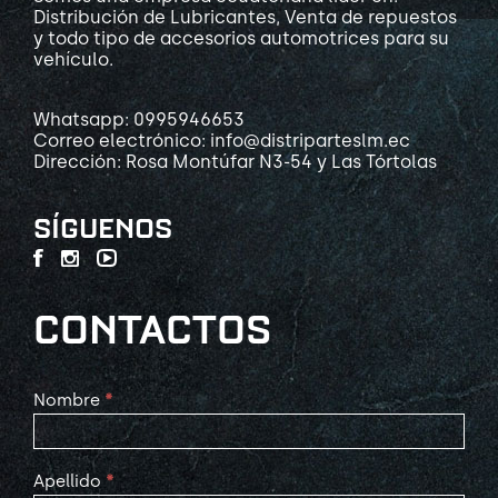
Distribución de Lubricantes, Venta de repuestos
y todo tipo de accesorios automotrices para su
vehículo.
Whatsapp: 0995946653
Correo electrónico: info@distriparteslm.ec
Dirección: Rosa Montúfar N3-54 y Las Tórtolas
SÍGUENOS
CONTACTOS
Contact
Nombre
*
Us
Apellido
*