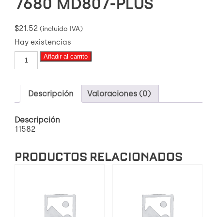
7680 MD807-PLUS
$
21.52
(incluido IVA)
Hay existencias
PASTILLA
Añadir al carrito
DE
FRENO
7680
MD807-
Descripción
Valoraciones (0)
PLUS
cantidad
Descripción
11582
PRODUCTOS RELACIONADOS