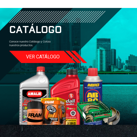
C
A
T
Á
L
O
G
O
Conoce nuestro Catálogo y Cotiza
nuestros productos.
VER CATÁLOGO