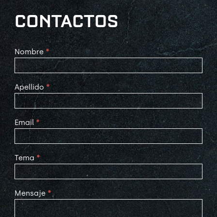
CONTACTOS
Contact
Nombre
*
Us
Apellido
*
Email
*
Tema
*
Mensaje
*