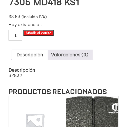
7305 MD418 KS1
$
8.83
(incluido IVA)
Hay existencias
PASTILLA
Añadir al carrito
DE
FRENO
7305
MD418
Descripción
Valoraciones (0)
KS1
cantidad
Descripción
32832
PRODUCTOS RELACIONADOS