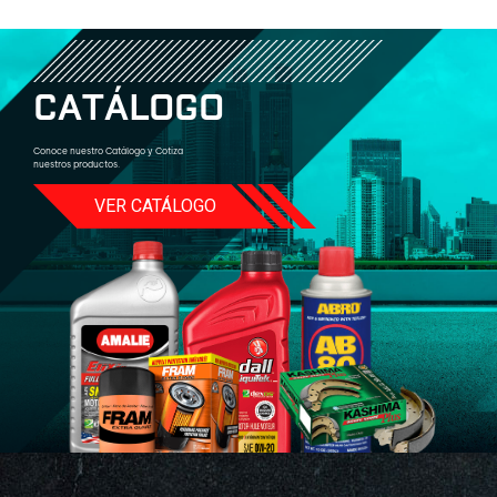
C
A
T
Á
L
O
G
O
Conoce nuestro Catálogo y Cotiza
nuestros productos.
VER CATÁLOGO