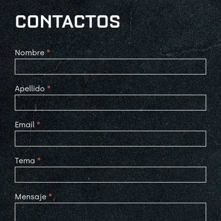
CONTACTOS
Contact
Nombre
*
Us
Apellido
*
Email
*
Tema
*
Mensaje
*