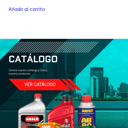
Añadir al carrito
C
A
T
Á
L
O
G
O
Conoce nuestro Catálogo y Cotiza
nuestros productos.
VER CATÁLOGO