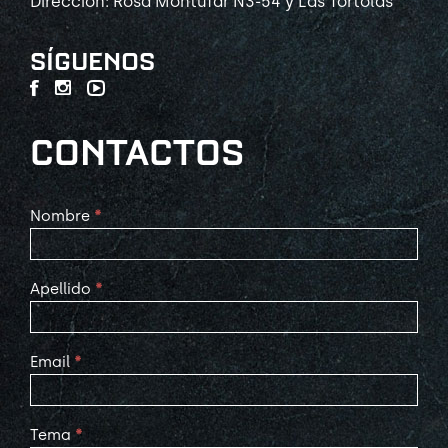
Dirección: Rosa Montúfar N3-54 y Las Tórtolas
SÍGUENOS
CONTACTOS
Contact
Nombre
*
Us
Apellido
*
Email
*
Tema
*