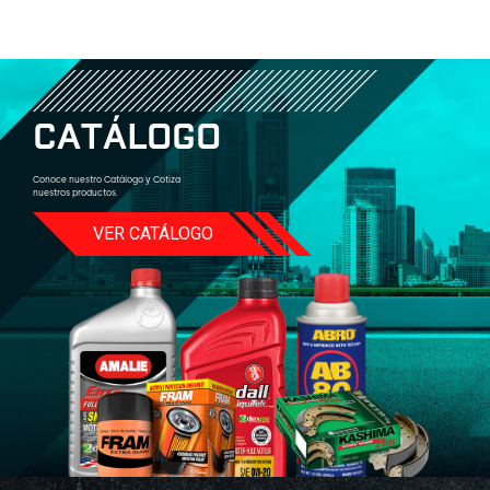
C
A
T
Á
L
O
G
O
Conoce nuestro Catálogo y Cotiza
nuestros productos.
VER CATÁLOGO