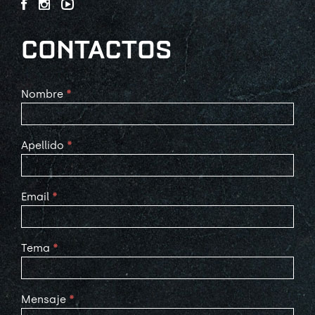
CONTACTOS
Contact
Nombre
*
Us
Apellido
*
Email
*
Tema
*
Mensaje
*