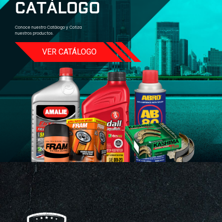
C
A
T
Á
L
O
G
O
Conoce nuestro Catálogo y Cotiza
nuestros productos.
VER CATÁLOGO