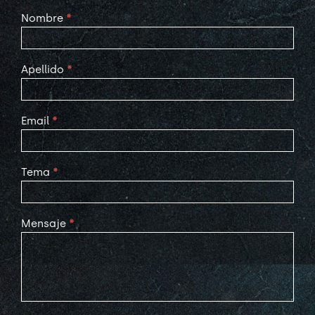
Contact
Nombre
*
Us
Apellido
*
Email
*
Tema
*
Mensaje
*