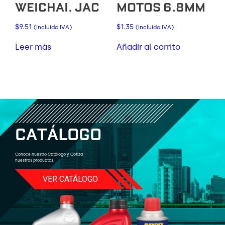
WEICHAI. JAC
MOTOS 6.8MM
$
9.51
$
1.35
(incluido IVA)
(incluido IVA)
Leer más
Añadir al carrito
C
A
T
Á
L
O
G
O
Conoce nuestro Catálogo y Cotiza
nuestros productos.
VER CATÁLOGO