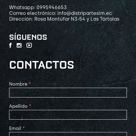
Whatsapp: 0995946653
Correo electrónico: info@distriparteslm.ec
Dirección: Rosa Montúfar N3-54 y Las Tórtolas
SÍGUENOS
CONTACTOS
Contact
Nombre
*
Us
Apellido
*
Email
*