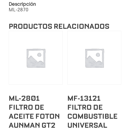
Descripción
GOLF.
ML-2870
JETTA.
PASSA.
POLO.
PRODUCTOS RELACIONADOS
VENTO
cantidad
ML-2801
MF-13121
FILTRO DE
FILTRO DE
ACEITE FOTON
COMBUSTIBLE
AUNMAN GT2
UNIVERSAL