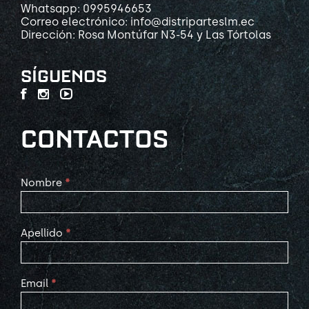
Whatsapp: 0995946653
Correo electrónico: info@distriparteslm.ec
Dirección: Rosa Montúfar N3-54 y Las Tórtolas
SÍGUENOS
CONTACTOS
Contact
Nombre
*
Us
Apellido
*
Email
*