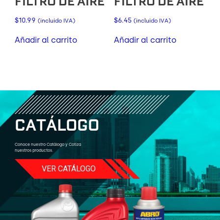
FILTRO DE AIRE
FILTRO DE AIRE
$
10.99
$
6.45
(incluido IVA)
(incluido IVA)
Añadir al carrito
Añadir al carrito
C
A
T
Á
L
O
G
O
Conoce nuestro Catálogo y Cotiza
nuestros productos.
VER CATÁLOGO