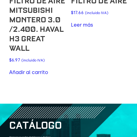
FILTRO DE AIRE
FILTRO DE AIRE
MITSUBISHI
$
17.66
(incluido IVA)
MONTERO 3.0
Leer más
/2.400. HAVAL
H3 GREAT
WALL
$
6.97
(incluido IVA)
Añadir al carrito
C
A
T
Á
L
O
G
O