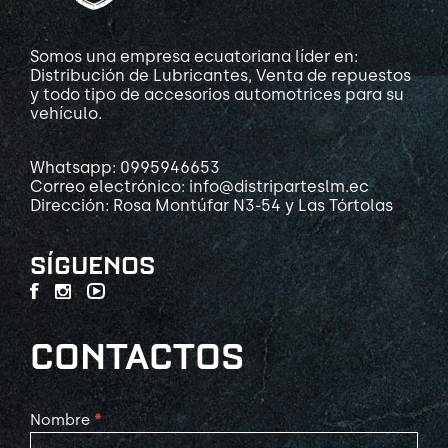
Somos una empresa ecuatoriana líder en:
Distribución de Lubricantes, Venta de repuestos
y todo tipo de accesorios automotrices para su
vehículo.
Whatsapp: 0995946653
Correo electrónico: info@distriparteslm.ec
Dirección: Rosa Montúfar N3-54 y Las Tórtolas
SÍGUENOS
CONTACTOS
Contact
Nombre
*
Us