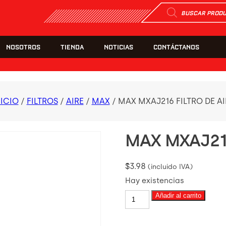
Búsqueda
de
productos
NOSOTROS
TIENDA
NOTICIAS
CONTÁCTANOS
NICIO
/
FILTROS
/
AIRE
/
MAX
/ MAX MXAJ216 FILTRO DE AI
MAX MXAJ216
$
3.98
(incluido IVA)
Hay existencias
MAX
Añadir al carrito
MXAJ216
FILTRO
DE