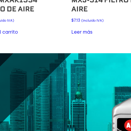
O DE AIRE
AIRE
$
7.13
uido IVA)
(incluido IVA)
l carrito
Leer más