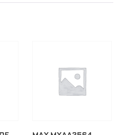
 DE
MAX MXAA3564