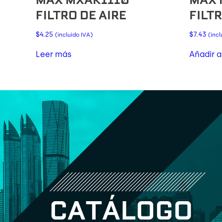
FILTRO DE AIRE
FILTR
$
4.25
$
7.43
(incluido IVA)
(incl
Leer más
Añadir a
C
A
T
Á
L
O
G
O