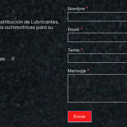
Contact
Nombre
*
Us
stribución de Lubricantes,
os automotrices para su
Email
*
Tema
*
las
Mensaje
*
Enviar