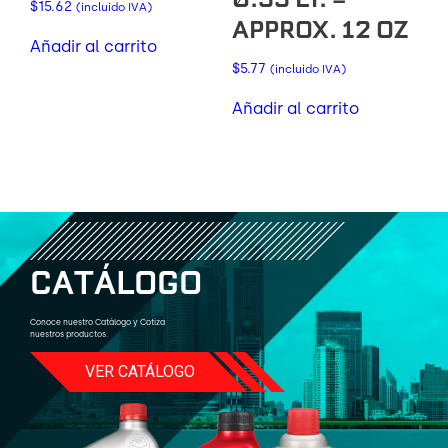
$
15.62
(incluido IVA)
APPROX. 12 OZ
Añadir al carrito
$
5.77
(incluido IVA)
Añadir al carrito
C
A
T
Á
L
O
G
O
Conoce nuestro Catálogo y Cotiza
nuestros productos.
VER CATÁLOGO