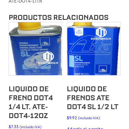
ATE-DOT4-LITR
PRODUCTOS RELACIONADOS
LIQUIDO DE
LIQUIDO DE
FRENO DOT4
FRENOS ATE
1/4 LT. ATE-
DOT4 SL 1/2 LT
DOT4-12OZ
$
9.92
(incluido IVA)
$
7.33
(incluido IVA)