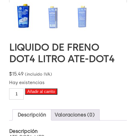
LIQUIDO DE FRENO
DOT4 LITRO ATE-DOT4
$
15.49
(incluido IVA)
Hay existencias
LIQUIDO
Añadir al carrito
DE
FRENO
DOT4
LITRO
Descripción
Valoraciones (0)
ATE-
DOT4
Descripción
cantidad