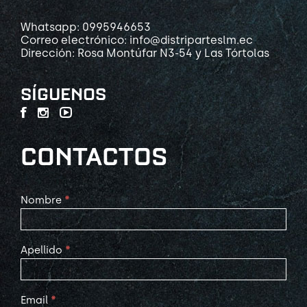
Whatsapp: 0995946653
Correo electrónico: info@distriparteslm.ec
Dirección: Rosa Montúfar N3-54 y Las Tórtolas
SÍGUENOS
CONTACTOS
Contact
Nombre
*
Us
Apellido
*
Email
*