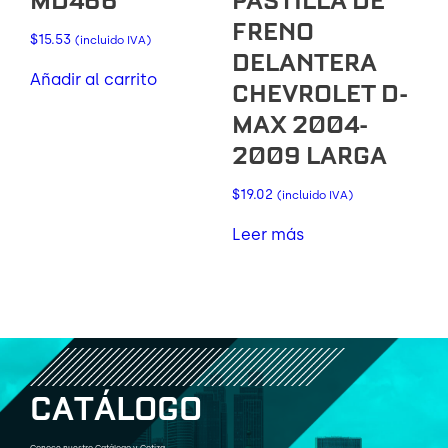
MD466
PASTILLA DE
FRENO
$
15.53
(incluido IVA)
DELANTERA
Añadir al carrito
CHEVROLET D-
MAX 2004-
2009 LARGA
$
19.02
(incluido IVA)
Leer más
C
A
T
Á
L
O
G
O
Conoce nuestro Catálogo y Cotiza