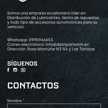
Somos una empresa ecuatoriana líder en:
Distribución de Lubricantes, Venta de repuestos
y todo tipo de accesorios automotrices para su
vehículo.
Whatsapp: 0995946653
Correo electrónico: info@distriparteslm.ec
Dirección: Rosa Montúfar N3-54 y Las Tórtolas
SÍGUENOS
CONTACTOS
Contact
Nombre
*
Us