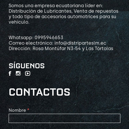
Somos una empresa ecuatoriana líder en:
Distribución de Lubricantes, Venta de repuestos
y todo tipo de accesorios automotrices para su
vehículo.
Whatsapp: 0995946653
Correo electrónico: info@distriparteslm.ec
Dirección: Rosa Montúfar N3-54 y Las Tórtolas
SÍGUENOS
CONTACTOS
Contact
Nombre
*
Us