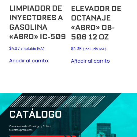
LIMPIADOR DE
ELEVADOR DE
INYECTORES A
OCTANAJE
GASOLINA
«ABRO» OB-
«ABRO» IC-509
506 12 OZ
$
4.07
$
4.35
(incluido IVA)
(incluido IVA)
Añadir al carrito
Añadir al carrito
C
A
T
Á
L
O
G
O
Conoce nuestro Catálogo y Cotiza
nuestros productos.