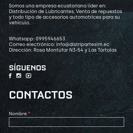
Somos una empresa ecuatoriana líder en:
Distribución de Lubricantes, Venta de repuestos
y todo tipo de accesorios automotrices para su
vehículo.
Whatsapp: 0995946653
Correo electrónico: info@distriparteslm.ec
Dirección: Rosa Montúfar N3-54 y Las Tórtolas
SÍGUENOS
CONTACTOS
Contact
Nombre
*
Us