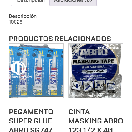
Descripción
Valoraciones (0)
990
1
Descripción
LB
10028
cantidad
PRODUCTOS RELACIONADOS
PEGAMENTO
CINTA
SUPER GLUE
MASKING ABRO
ABRO SG747
123 1/2 X 40