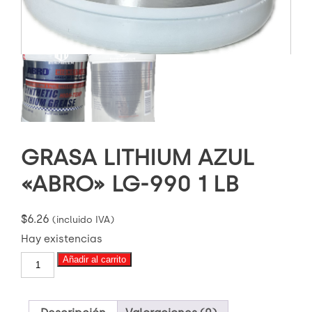
GRASA LITHIUM AZUL
«ABRO» LG-990 1 LB
$
6.26
(incluido IVA)
Hay existencias
GRASA
Añadir al carrito
LITHIUM
AZUL
"ABRO"
LG-