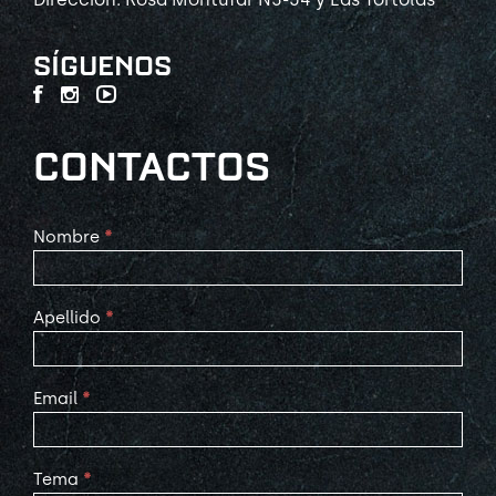
SÍGUENOS
CONTACTOS
Contact
Nombre
*
Us
Apellido
*
Email
*
Tema
*