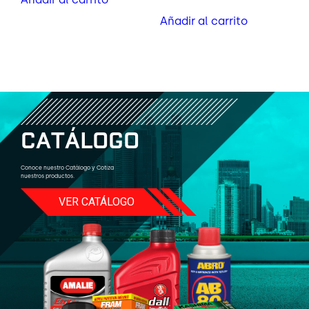
Añadir al carrito
C
A
T
Á
L
O
G
O
Conoce nuestro Catálogo y Cotiza
nuestros productos.
VER CATÁLOGO