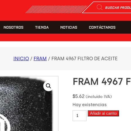
Búsqueda
de
productos
NOSOTROS
TIENDA
NOTICIAS
CONTÁCTANOS
INICIO
/
FRAM
/ FRAM 4967 FILTRO DE ACEITE
FRAM 4967 F
$
5.62
(incluido IVA)
Hay existencias
FRAM
Añadir al carrito
4967
FILTRO
DE