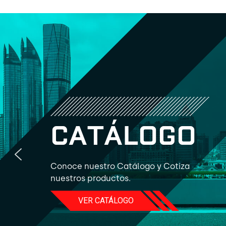
C
A
T
Á
L
O
G
O
Conoce nuestro Catálogo y Cotiza
nuestros productos.
VER CATÁLOGO