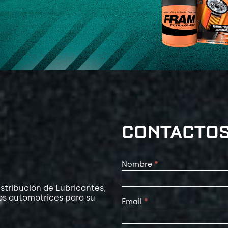
CONTACTO
Contact
Nombre
*
Us
stribución de Lubricantes,
os automotrices para su
Email
*