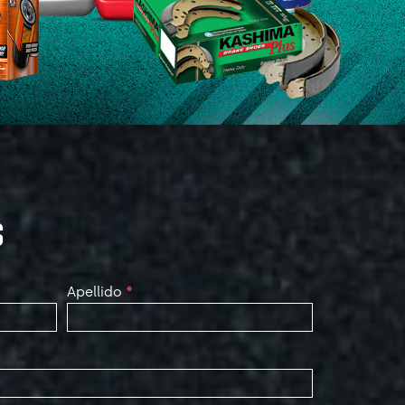
S
Apellido
*