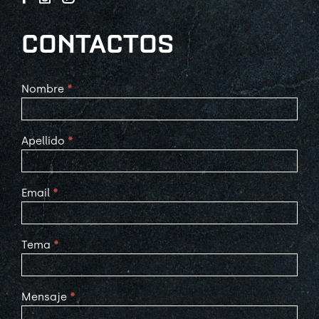
CONTACTOS
Contact
Nombre
*
Us
Apellido
*
Email
*
Tema
*
Mensaje
*