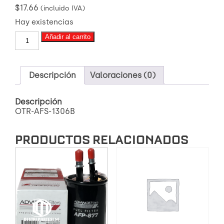
$
17.66
(incluido IVA)
Hay existencias
OTR-
Añadir al carrito
AFS-
1306B
FILTRO
DE
Descripción
Valoraciones (0)
COMBUSTIBLE
HINO
Descripción
GD
OTR-AFS-1306B
GH
FG
(CON
PRODUCTOS RELACIONADOS
VISOR)
cantidad