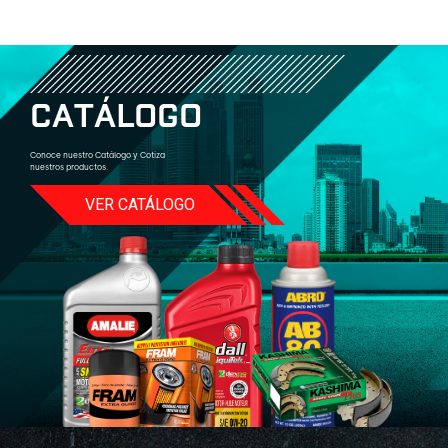
C
A
T
Á
L
O
G
O
Conoce nuestro Catálogo y Cotiza
nuestros productos.
VER CATÁLOGO