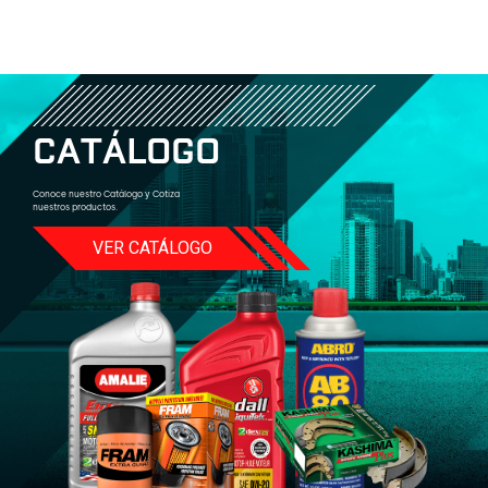
C
A
T
Á
L
O
G
O
Conoce nuestro Catálogo y Cotiza
nuestros productos.
VER CATÁLOGO