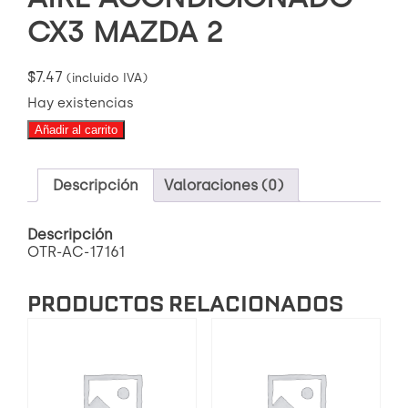
CX3 MAZDA 2
$
7.47
(incluido IVA)
Hay existencias
OTR-
Añadir al carrito
AC-
17161
FILTRO
Descripción
Valoraciones (0)
DE
AIRE
ACONDICIONADO
Descripción
CX3
OTR-AC-17161
MAZDA
2
PRODUCTOS RELACIONADOS
cantidad