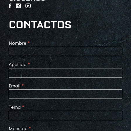
CONTACTOS
Contact
Nombre
*
Us
Apellido
*
Email
*
Tema
*
Mensaje
*