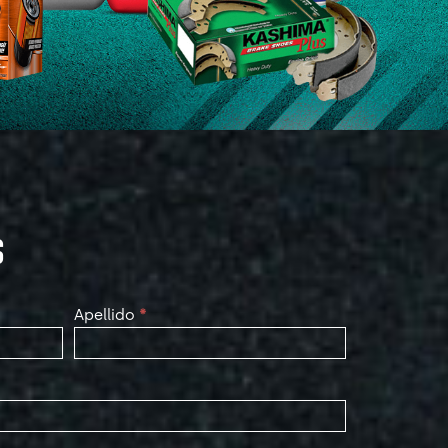
S
Apellido
*