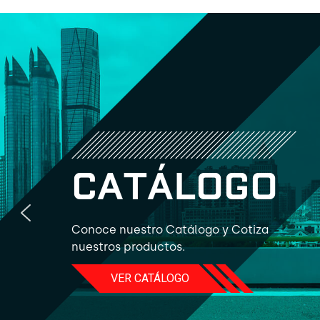
C
A
T
Á
L
O
G
O
Conoce nuestro Catálogo y Cotiza
nuestros productos.
VER CATÁLOGO