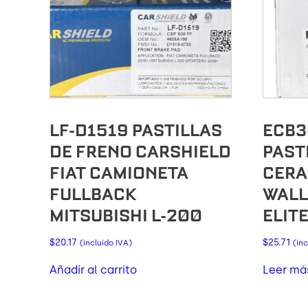
LF-D1519 PASTILLAS
ECB3
DE FRENO CARSHIELD
PAST
FIAT CAMIONETA
CERA
FULLBACK
WALL
MITSUBISHI L-200
ELIT
$
20.17
$
25.71
(incluido IVA)
(inc
Añadir al carrito
Leer má