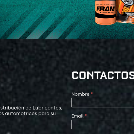
CONTACTO
Contact
Nombre
*
Us
stribución de Lubricantes,
os automotrices para su
Email
*