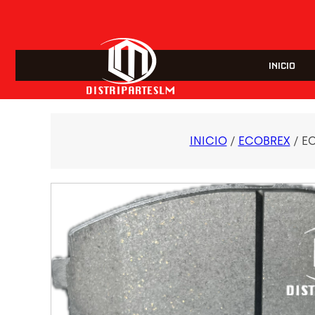
INICIO
INICIO
/
ECOBREX
/ E