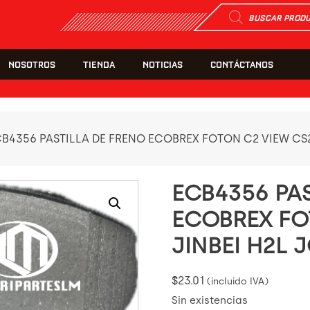
Búsqueda
de
productos
NOSOTROS
TIENDA
NOTICIAS
CONTÁCTANOS
CB4356 PASTILLA DE FRENO ECOBREX FOTON C2 VIEW CS2
ECB4356 PA
ECOBREX FO
JINBEI H2L 
$
23.01
(incluido IVA)
Sin existencias