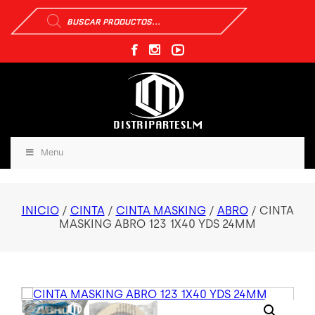
Búsqueda
de
productos
Menu
INICIO
/
CINTA
/
CINTA MASKING
/
ABRO
/ CINTA
MASKING ABRO 123 1X40 YDS 24MM