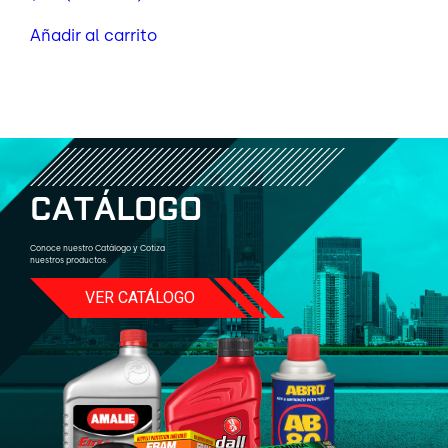
Añadir al carrito
C
A
T
Á
L
O
G
O
Conoce nuestro Catálogo y Cotiza
nuestros productos.
VER CATÁLOGO