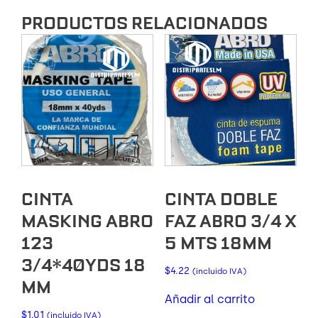
PRODUCTOS RELACIONADOS
CINTA
CINTA DOBLE
MASKING ABRO
FAZ ABRO 3/4 X
123
5 MTS 18MM
3/4*40YDS 18
$
4.22
(incluido IVA)
MM
Añadir al carrito
$
1.01
(incluido IVA)