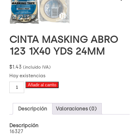
CINTA MASKING ABRO
123 1X40 YDS 24MM
$
1.43
(incluido IVA)
Hay existencias
CINTA
Añadir al carrito
MASKING
ABRO
123
1X40
Descripción
Valoraciones (0)
YDS
24MM
Descripción
cantidad
16327