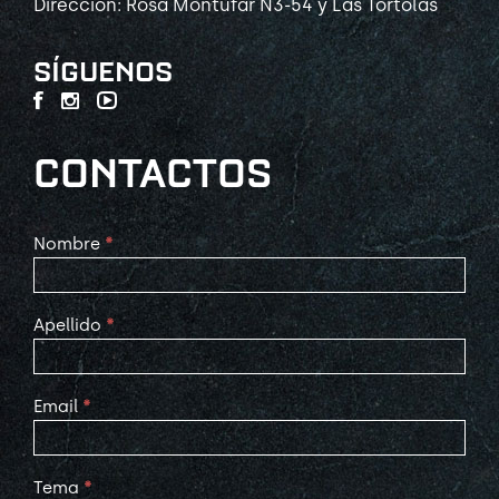
Dirección: Rosa Montúfar N3-54 y Las Tórtolas
SÍGUENOS
CONTACTOS
Contact
Nombre
*
Us
Apellido
*
Email
*
Tema
*