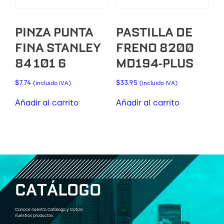
PINZA PUNTA
PASTILLA DE
FINA STANLEY
FRENO 8200
84 101 6
MD194-PLUS
$
7.74
$
33.95
(incluido IVA)
(incluido IVA)
Añadir al carrito
Añadir al carrito
C
A
T
Á
L
O
G
O
Conoce nuestro Catálogo y Cotiza
nuestros productos.