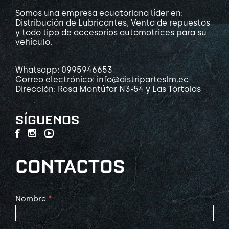
Somos una empresa ecuatoriana líder en:
Distribución de Lubricantes, Venta de repuestos
y todo tipo de accesorios automotrices para su
vehículo.
Whatsapp: 0995946653
Correo electrónico: info@distriparteslm.ec
Dirección: Rosa Montúfar N3-54 y Las Tórtolas
SÍGUENOS
CONTACTOS
Contact
Nombre
*
Us