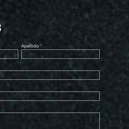
S
Apellido
*