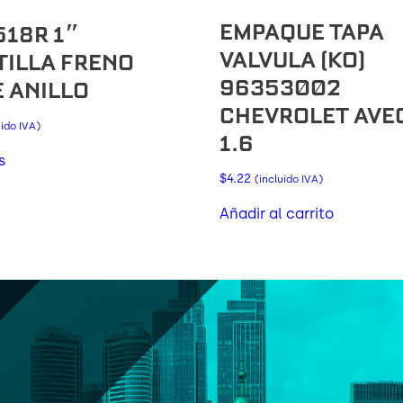
EMPAQUE TAPA
518R 1″
VALVULA (KO)
TILLA FRENO
96353002
E ANILLO
CHEVROLET AVEO
uido IVA)
1.6
s
$
4.22
(incluido IVA)
Añadir al carrito