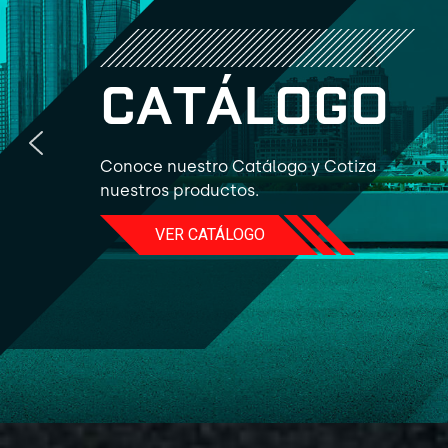
C
A
T
Á
L
O
G
O
Conoce nuestro Catálogo y Cotiza
nuestros productos.
VER CATÁLOGO