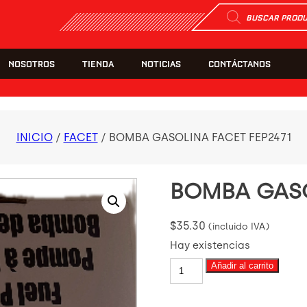
Búsqueda
de
productos
NOSOTROS
TIENDA
NOTICIAS
CONTÁCTANOS
INICIO
/
FACET
/ BOMBA GASOLINA FACET FEP2471
BOMBA GASO
$
35.30
(incluido IVA)
Hay existencias
BOMBA
Añadir al carrito
GASOLINA
FACET
FEP2471