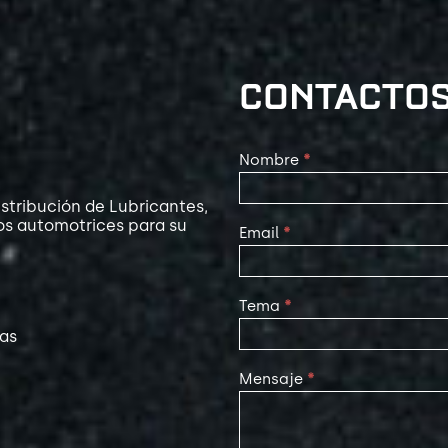
CONTACTO
Contact
Nombre
*
Us
stribución de Lubricantes,
os automotrices para su
Email
*
Tema
*
las
Mensaje
*