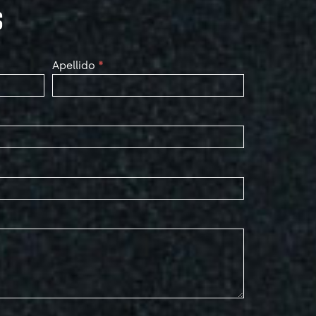
S
Apellido
*