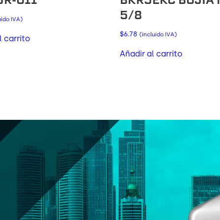
5/8
uido IVA)
$
6.78
(incluido IVA)
l carrito
Añadir al carrito