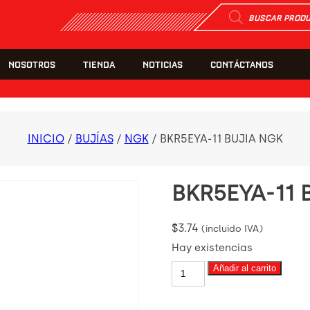
Búsqueda
de
productos
NOSOTROS
TIENDA
NOTICIAS
CONTÁCTANOS
INICIO
/
BUJÍAS
/
NGK
/ BKR5EYA-11 BUJIA NGK
BKR5EYA-11 
$
3.74
(incluido IVA)
Hay existencias
BKR5EYA-
Añadir al carrito
11
BUJIA
NGK