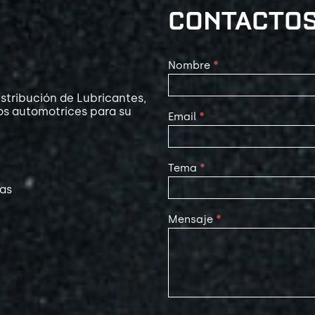
CONTACTO
Contact
Nombre
*
Us
stribución de Lubricantes,
os automotrices para su
Email
*
Tema
*
las
Mensaje
*