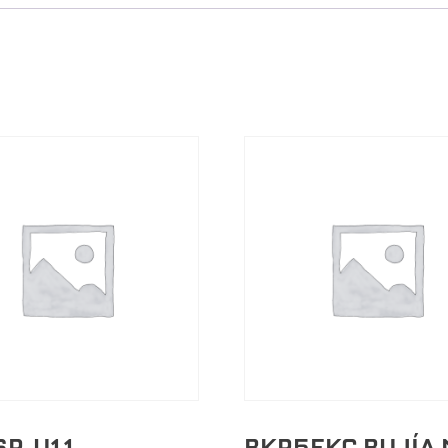
6R-U11
BKR5EKC BUJÍA