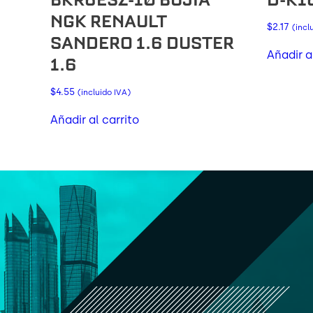
NGK RENAULT
$
2.17
(incl
SANDERO 1.6 DUSTER
Añadir a
1.6
$
4.55
(incluido IVA)
Añadir al carrito