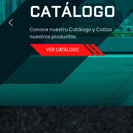
C
A
T
Á
L
O
G
O
Conoce nuestro Catálogo y Cotiza
nuestros productos.
VER CATÁLOGO