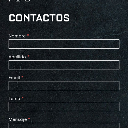
CONTACTOS
Contact
Nombre
*
Us
Apellido
*
Email
*
Tema
*
Mensaje
*