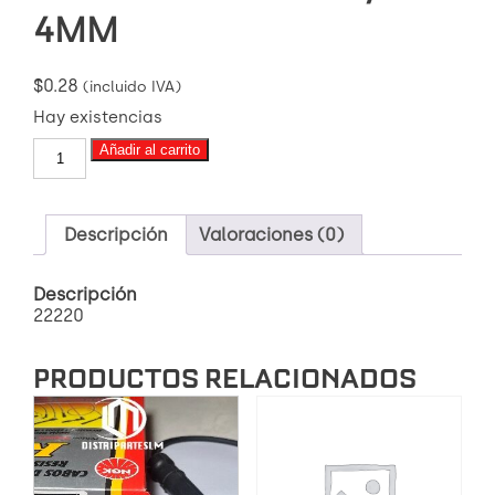
4MM
$
0.28
(incluido IVA)
Hay existencias
AMARRA
Añadir al carrito
PLASTICA
TRANSPARENTE
11
1/2
Descripción
Valoraciones (0)
X
4MM
Descripción
cantidad
22220
PRODUCTOS RELACIONADOS