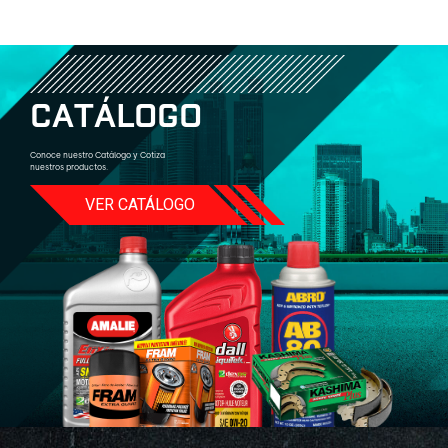
C
A
T
Á
L
O
G
O
Conoce nuestro Catálogo y Cotiza
nuestros productos.
VER CATÁLOGO