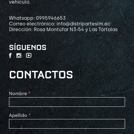
vehículo.
Whatsapp: 0995946653
Correo electrónico: info@distriparteslm.ec
Dirección: Rosa Montúfar N3-54 y Las Tórtolas
SÍGUENOS
CONTACTOS
Contact
Nombre
*
Us
Apellido
*