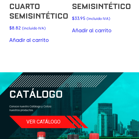
CUARTO
SEMISINTÉTICO
SEMISINTÉTICO
$
33.95
(incluido IVA)
$
8.82
(incluido IVA)
Añadir al carrito
Añadir al carrito
C
A
T
Á
L
O
G
O
Conoce nuestro Catálogo y Cotiza
nuestros productos.
VER CATÁLOGO