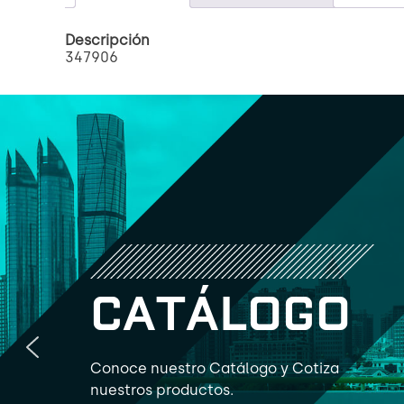
Descripción
347906
C
A
T
Á
L
O
G
O
Conoce nuestro Catálogo y Cotiza
nuestros productos.