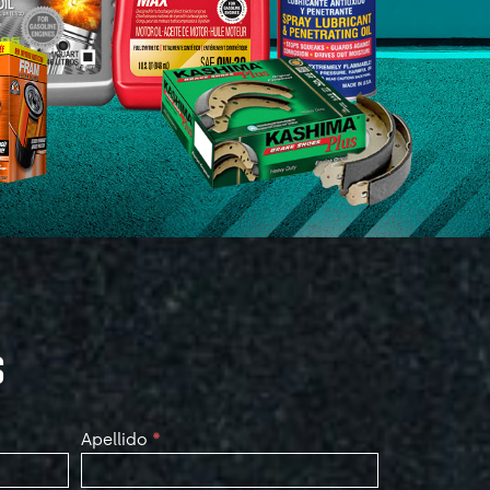
S
Apellido
*