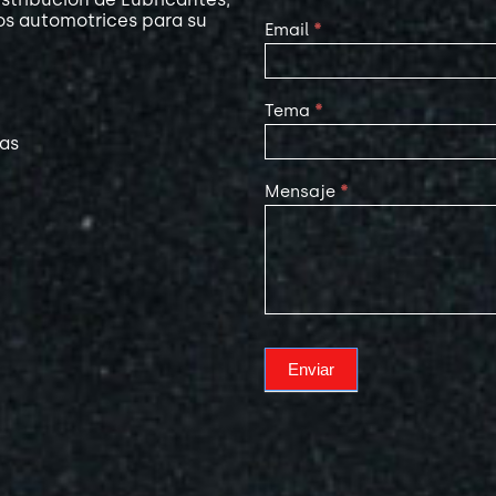
os automotrices para su
Email
*
Tema
*
las
Mensaje
*
Enviar