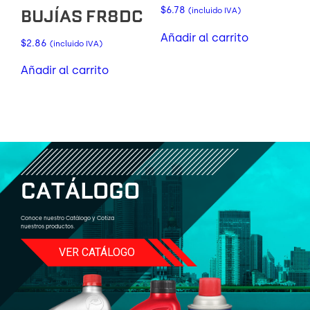
$
6.78
BUJÍAS FR8DC
(incluido IVA)
Añadir al carrito
$
2.86
(incluido IVA)
Añadir al carrito
C
A
T
Á
L
O
G
O
Conoce nuestro Catálogo y Cotiza
nuestros productos.
VER CATÁLOGO