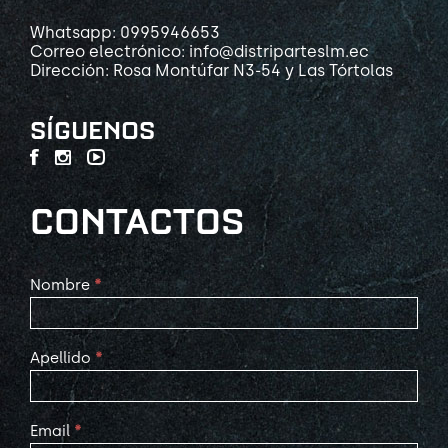
Whatsapp: 0995946653
Correo electrónico: info@distriparteslm.ec
Dirección: Rosa Montúfar N3-54 y Las Tórtolas
SÍGUENOS
CONTACTOS
Contact
Nombre
*
Us
Apellido
*
Email
*