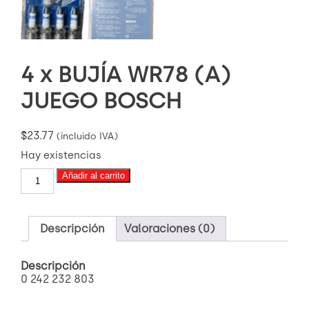
4 x BUJÍA WR78 (A)
JUEGO BOSCH
$
23.77
(incluido IVA)
Hay existencias
4
Añadir al carrito
x
BUJÍA
WR78
(A)
Descripción
Valoraciones (0)
JUEGO
BOSCH
Descripción
cantidad
0 242 232 803