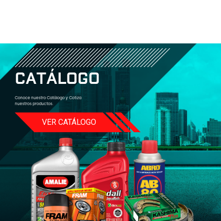
C
A
T
Á
L
O
G
O
Conoce nuestro Catálogo y Cotiza
nuestros productos.
VER CATÁLOGO