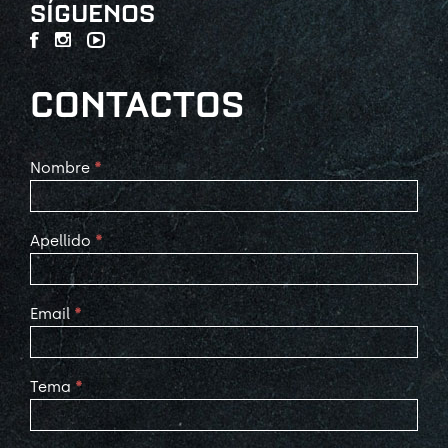
SÍGUENOS
CONTACTOS
Contact
Nombre
*
Us
Apellido
*
Email
*
Tema
*