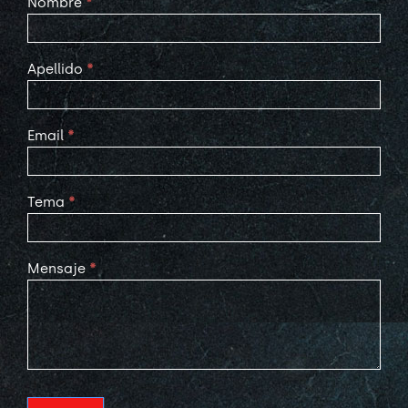
Contact
Nombre
*
Us
Apellido
*
Email
*
Tema
*
Mensaje
*