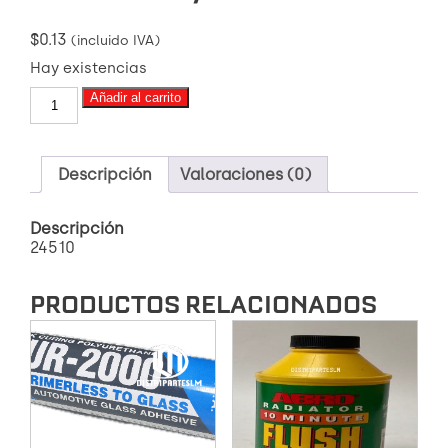
$
0.13
(incluido IVA)
Hay existencias
(24510)
Añadir al carrito
ANILLO
DE
PRESION
5/8
Descripción
Valoraciones (0)
cantidad
Descripción
24510
PRODUCTOS RELACIONADOS