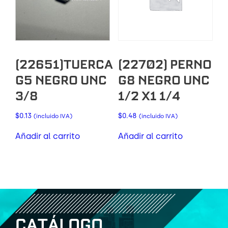
(22651)TUERCA
(22702) PERNO
G5 NEGRO UNC
G8 NEGRO UNC
3/8
1/2 X1 1/4
$
0.13
$
0.48
(incluido IVA)
(incluido IVA)
Añadir al carrito
Añadir al carrito
C
A
T
Á
L
O
G
O