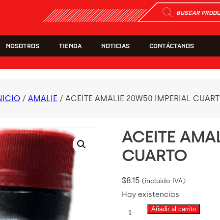
Búsqueda
de
productos
NOSOTROS
TIENDA
NOTICIAS
CONTÁCTANOS
NICIO
/
AMALIE
/ ACEITE AMALIE 20W50 IMPERIAL CUAR
ACEITE AMAL
CUARTO
$
8.15
(incluido IVA)
Hay existencias
ACEITE
Añadir al carrito
AMALIE