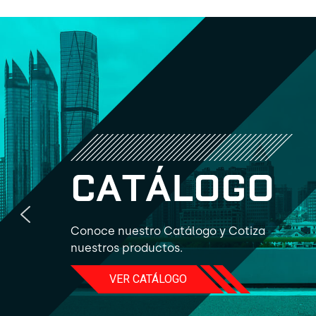
C
A
T
Á
L
O
G
O
Conoce nuestro Catálogo y Cotiza
nuestros productos.
VER CATÁLOGO