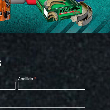
S
Apellido
*