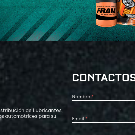
CONTACTO
Contact
Nombre
*
Us
stribución de Lubricantes,
os automotrices para su
Email
*