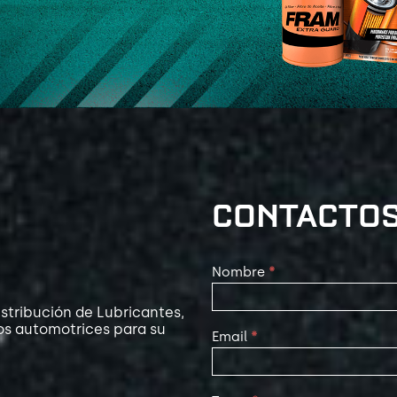
CONTACTO
Contact
Nombre
*
Us
stribución de Lubricantes,
os automotrices para su
Email
*