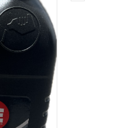
15W40
XLO
FLE
CUARTO
MINERAL
CI-
4/SL
cantidad