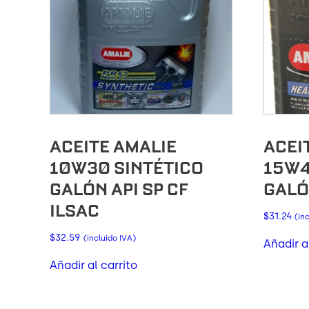
ACEITE AMALIE
ACEI
10W30 SINTÉTICO
15W4
GALÓN API SP CF
GALÓ
ILSAC
$
31.24
(in
$
32.59
(incluido IVA)
Añadir a
Añadir al carrito