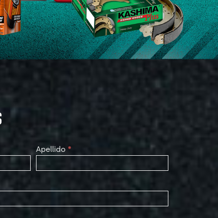
S
Apellido
*