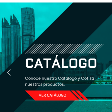
C
A
T
Á
L
O
G
O
Conoce nuestro Catálogo y Cotiza
nuestros productos.
VER CATÁLOGO