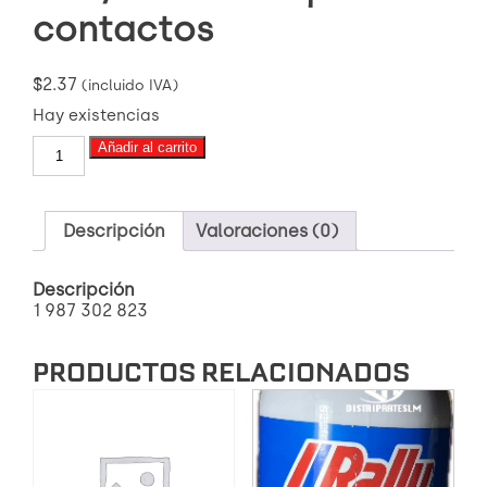
contactos
$
2.37
(incluido IVA)
Hay existencias
1
Añadir al carrito
987
302
823
FOCO
Descripción
Valoraciones (0)
12V
W21/5W
Descripción
W3x16q
1 987 302 823
2
contactos
cantidad
PRODUCTOS RELACIONADOS