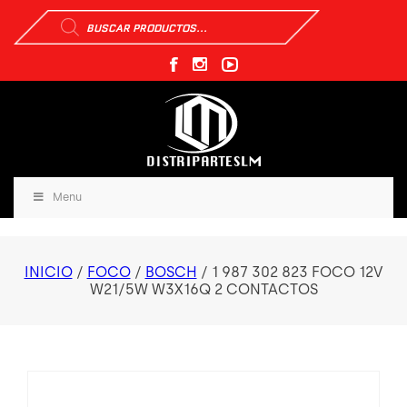
Búsqueda
de
productos
Menu
INICIO
/
FOCO
/
BOSCH
/ 1 987 302 823 FOCO 12V
W21/5W W3X16Q 2 CONTACTOS