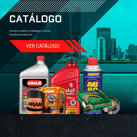
C
A
T
Á
L
O
G
O
Conoce nuestro Catálogo y Cotiza
nuestros productos.
VER CATÁLOGO