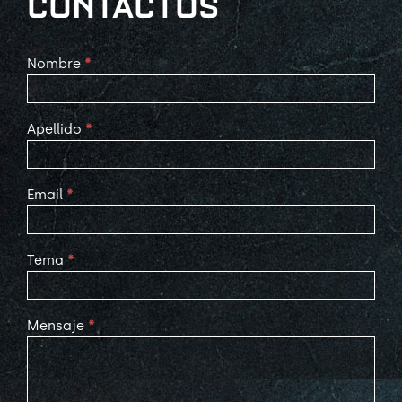
CONTACTOS
Contact
Nombre
*
Us
Apellido
*
Email
*
Tema
*
Mensaje
*