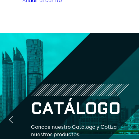
Añadir al carrito
C
A
T
Á
L
O
G
O
Conoce nuestro Catálogo y Cotiza
nuestros productos.