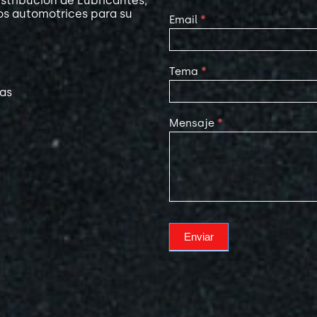
stribución de Lubricantes,
os automotrices para su
Email
*
Tema
*
las
Mensaje
*
Enviar