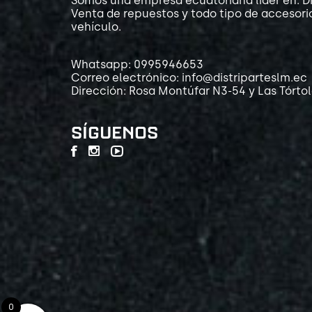
Somos una empresa ecuatoriana líder en: Di
Venta de repuestos y todo tipo de accesori
vehículo.
Whatsapp: 0995946653
Correo electrónico: info@distriparteslm.ec
Dirección: Rosa Montúfar N3-54 y Las Tórto
SÍGUENOS
0