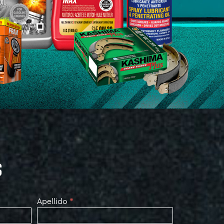
S
Apellido
*