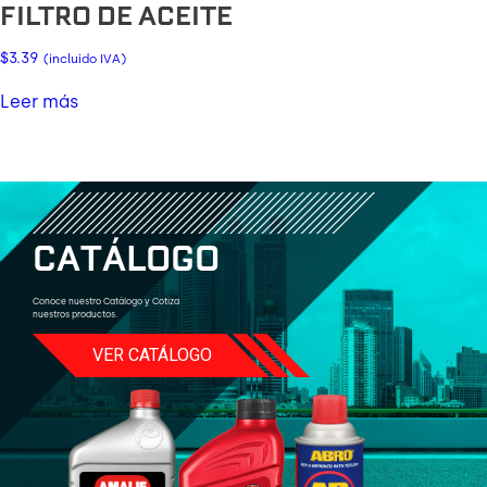
FILTRO DE ACEITE
$
3.39
(incluido IVA)
Leer más
C
A
T
Á
L
O
G
O
Conoce nuestro Catálogo y Cotiza
nuestros productos.
VER CATÁLOGO