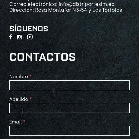
Correo electrónico: info@distriparteslm.ec
Dirección: Rosa Montúfar N3-54 y Las Tórtolas
SÍGUENOS
CONTACTOS
Contact
Nombre
*
Us
Apellido
*
Email
*