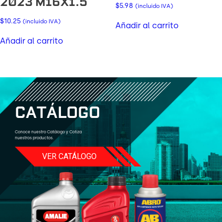
2023 M16X1.5
$
5.98
(incluido IVA)
$
10.25
(incluido IVA)
Añadir al carrito
Añadir al carrito
C
A
T
Á
L
O
G
O
Conoce nuestro Catálogo y Cotiza
nuestros productos.
VER CATÁLOGO