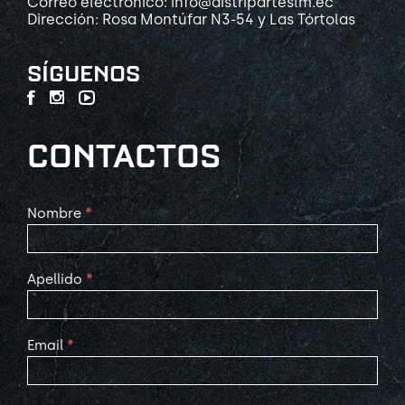
Correo electrónico: info@distriparteslm.ec
Dirección: Rosa Montúfar N3-54 y Las Tórtolas
SÍGUENOS
CONTACTOS
Contact
Nombre
*
Us
Apellido
*
Email
*