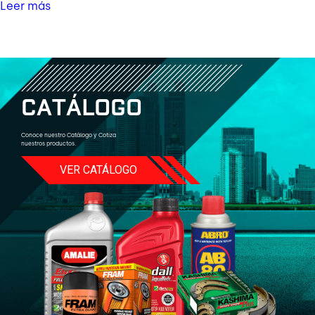
Leer más
C
A
T
Á
L
O
G
O
Conoce nuestro Catálogo y Cotiza
nuestros productos.
VER CATÁLOGO