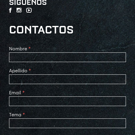
SÍGUENOS
CONTACTOS
Contact
Nombre
*
Us
Apellido
*
Email
*
Tema
*