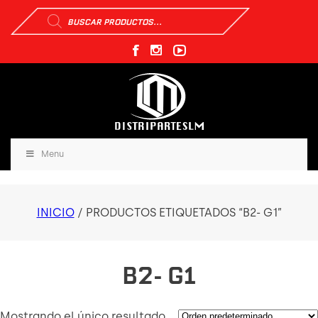
Búsqueda
de
productos
Menu
INICIO
/ PRODUCTOS ETIQUETADOS “B2- G1”
B2- G1
Mostrando el único resultado